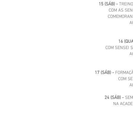
15 (SÁB) -
TREINO
COM AS SEN
COMEMORAND
A
16 (QUA
COM SENSEI S
A
17 (SÁB) -
FORMAÇÃ
COM SE
A
24 (SÁB) -
SEM
NA ACADE