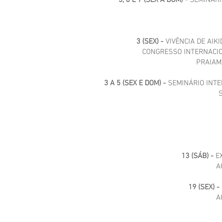
5, 6 E 7 (SEX A DOM) -
SEMINÁRI
3 (SEX) -
VIVÊNCIA DE AIK
CONGRESSO INTERNACI
PRAIAM
3 A 5 (SEX E DOM) -
SEMINÁRIO INTE
13 (SÁB) -
EX
A
19 (SEX) -
A