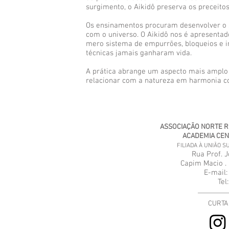
surgimento, o Aikidô preserva os preceito
Os ensinamentos procuram desenvolver o 
com o universo. O Aikidô nos é apresenta
mero sistema de empurrões, bloqueios e i
técnicas jamais ganharam vida.
A prática abrange um aspecto mais amplo 
relacionar com a natureza em harmonia co
ASSOCIAÇÃO NORTE R
ACADEMIA CENT
FILIADA À UNIÃO S
Rua Prof. 
Capim Macio . 
E-mail:
Tel
CURTA